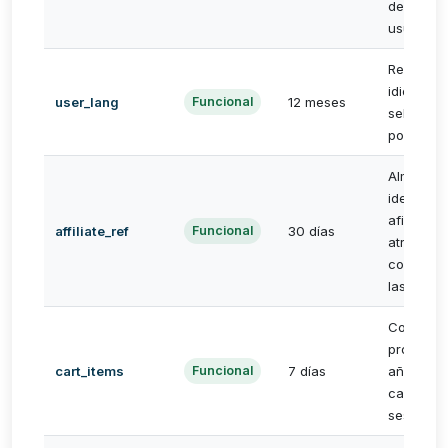
de cookie
usuario.
Recuerda
idioma
user_lang
12 meses
Funcional
seleccio
por el us
Almacena
identific
afiliado 
affiliate_ref
30 días
Funcional
atribuir
correcta
las comis
Conserva
producto
cart_items
7 días
añadidos 
Funcional
carrito e
sesiones.