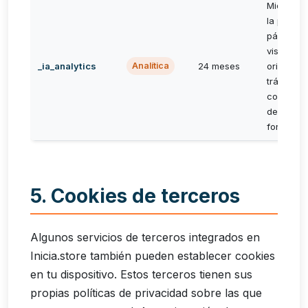
Mide el u
la plataf
páginas
visitadas,
_ia_analytics
24 meses
origen de
Analítica
tráfico y
comporta
del usuar
forma an
5. Cookies de terceros
Algunos servicios de terceros integrados en
Inicia.store también pueden establecer cookies
en tu dispositivo. Estos terceros tienen sus
propias políticas de privacidad sobre las que