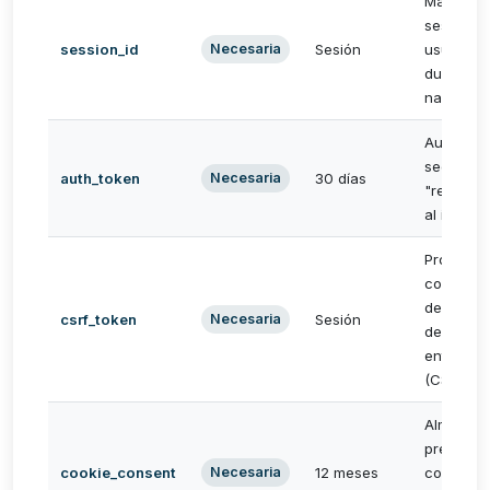
Mantiene 
sesión de
session_id
Sesión
usuario a
Necesaria
durante l
navegaci
Autentic
segura y
auth_token
30 días
Necesaria
"recuérd
al iniciar
Protecci
contra a
de falsif
csrf_token
Sesión
Necesaria
de solici
entre siti
(CSRF).
Almacena
preferen
cookie_consent
12 meses
consenti
Necesaria